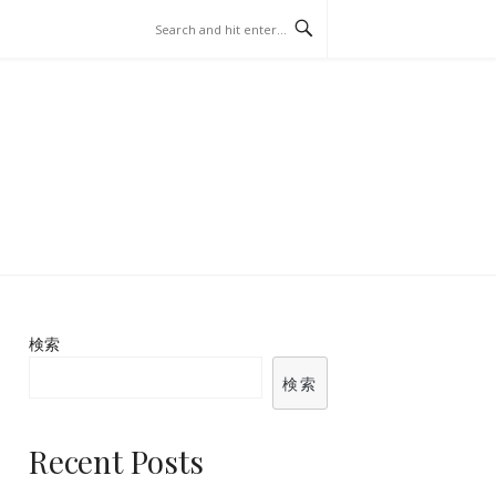
BETTING
検索
検索
Recent Posts