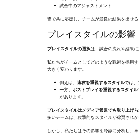
試合中のアジャストメント
皆で共に応援し、チームが最良の結果を出せる
プレイスタイルの影響
プレイスタイルの選択
は、試合の流れや結果に
私たちがチームとしてどのような戦術を採用す
大きく変わります。
例えば、
速攻を重視するスタイル
では、
一方、
ポストプレイを重視するスタイル
があります。
プレイスタイルはメディア報道でも取り上げら
多いチームは、攻撃的なスタイルが称賛されが
しかし、私たちはその影響を冷静に分析し、単