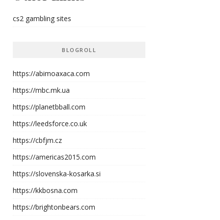
cs2 gambling sites
BLOGROLL
https://abimoaxaca.com
https://mbc.mk.ua
https://planetbball.com
https://leedsforce.co.uk
https://cbfjm.cz
https://americas2015.com
https://slovenska-kosarka.si
https://kkbosna.com
https://brightonbears.com