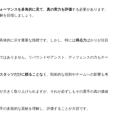
ォーマンスを多角的に見て、真の実力を評価
する必要があります。
解を目指しましょう。
具体的に示す重要な指標です。しかし、時には
得点力
ばかりが注目
ではありません。リバウンドやアシスト、ディフェンスの力もチー
スタッツだけに頼ることなく
、戦術的な役割やチームへの影響も考
が大きく取り上げられますが、それが必ずしもその選手の真の価値
手の多面的な貢献を理解し、評価することが大切です。