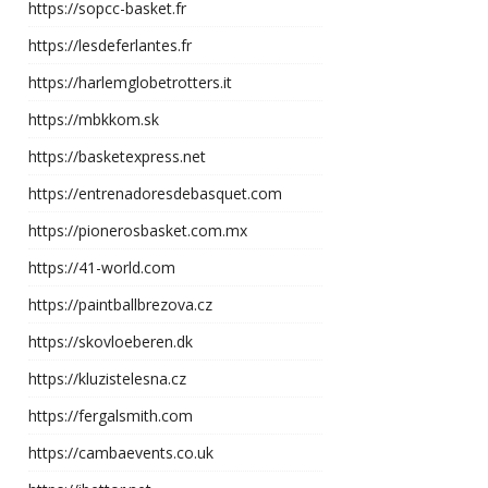
https://sopcc-basket.fr
https://lesdeferlantes.fr
https://harlemglobetrotters.it
https://mbkkom.sk
https://basketexpress.net
https://entrenadoresdebasquet.com
https://pionerosbasket.com.mx
https://41-world.com
https://paintballbrezova.cz
https://skovloeberen.dk
https://kluzistelesna.cz
https://fergalsmith.com
https://cambaevents.co.uk