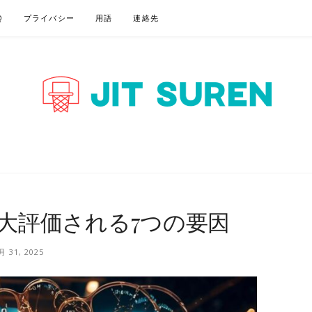
Q
プライバシー
用語
連絡先
P – BASKETBALL 
大評価される7つの要因
月 31, 2025