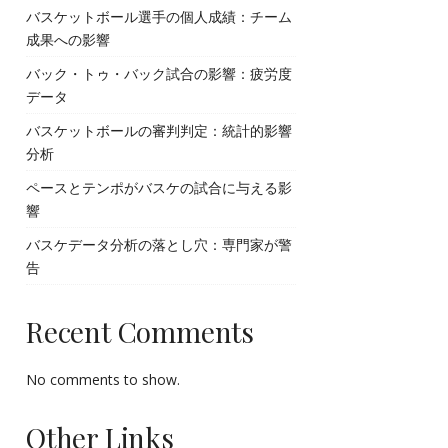
バスケットボール選手の個人成績：チーム
成果への影響
バック・トゥ・バック試合の影響：疲労度
データ
バスケットボールの審判判定：統計的影響
分析
ペースとテンポがバスケの試合に与える影
響
バスケデータ分析の落とし穴：専門家が警
告
Recent Comments
No comments to show.
Other Links