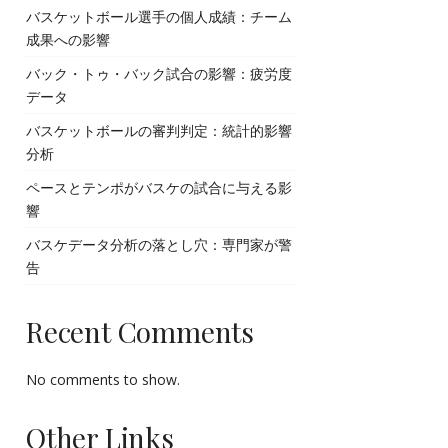
バスケットボール選手の個人成績：チーム
成果への影響
バック・トゥ・バック試合の影響：疲労度
データ
バスケットボールの審判判定：統計的影響
分析
ペースとテンポがバスケの試合に与える影
響
バスケデータ分析の落とし穴：専門家が警
告
Recent Comments
No comments to show.
Other Links