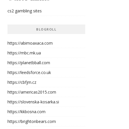
cs2 gambling sites
BLOGROLL
https://abimoaxaca.com
https://mbc.mk.ua
https://planetbball.com
https://leedsforce.co.uk
https://cbfjm.cz
https://americas2015.com
https://slovenska-kosarka.si
https://kkbosna.com
https://brightonbears.com