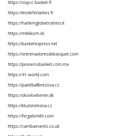
https://sopcc-basket.fr
https://lesdeferlantes.fr
https://harlemglobetrotters.it
https://mbkkom.sk
https://basketexpress.net
https://entrenadoresdebasquet.com
https://pionerosbasket.com.mx
https://41-world.com
https://paintballbrezova.cz
https://skovloeberen.dk
https://kluzistelesna.cz
https://fergalsmith.com
https://cambaevents.co.uk