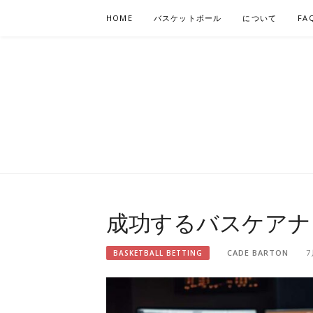
Skip
HOME
バスケットボール
について
FA
to
content
JITSUREN.J
成功するバスケアナ
CADE BARTON
7
BASKETBALL BETTING