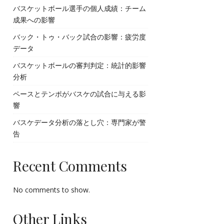
バスケットボール選手の個人成績：チーム
成果への影響
バック・トゥ・バック試合の影響：疲労度
データ
バスケットボールの審判判定：統計的影響
分析
ペースとテンポがバスケの試合に与える影
響
バスケデータ分析の落とし穴：専門家が警
告
Recent Comments
No comments to show.
Other Links