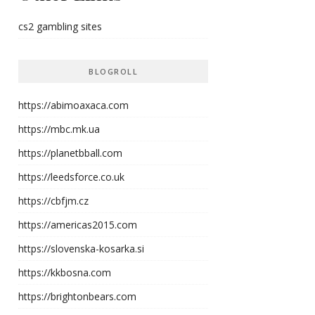
cs2 gambling sites
BLOGROLL
https://abimoaxaca.com
https://mbc.mk.ua
https://planetbball.com
https://leedsforce.co.uk
https://cbfjm.cz
https://americas2015.com
https://slovenska-kosarka.si
https://kkbosna.com
https://brightonbears.com