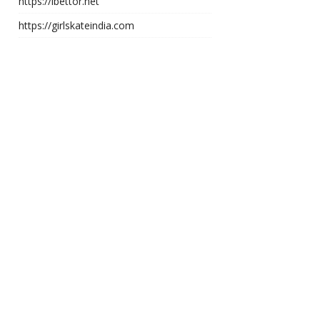
https://ibettor.net
https://girlskateindia.com