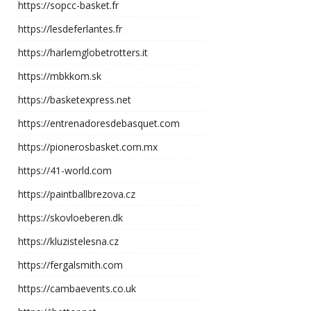
https://sopcc-basket.fr
https://lesdeferlantes.fr
https://harlemglobetrotters.it
https://mbkkom.sk
https://basketexpress.net
https://entrenadoresdebasquet.com
https://pionerosbasket.com.mx
https://41-world.com
https://paintballbrezova.cz
https://skovloeberen.dk
https://kluzistelesna.cz
https://fergalsmith.com
https://cambaevents.co.uk